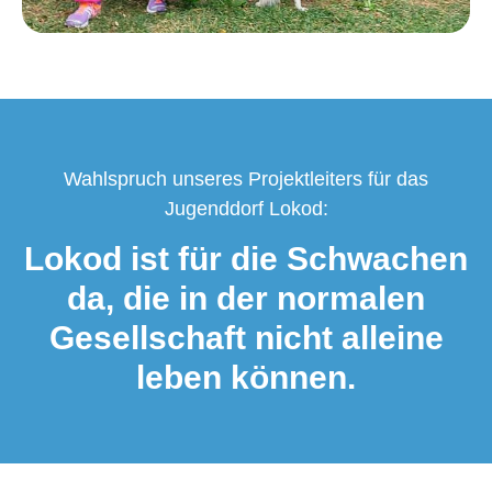
Wahlspruch unseres Projektleiters für das
Jugenddorf Lokod:
Lokod ist für die Schwachen
da, die in der normalen
Gesellschaft nicht alleine
leben können.