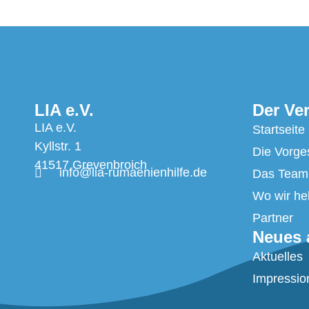
LIA e.V.
Der Ve
LIA e.V.
Startseite
Kyllstr. 1
Die Vorge
41517 Grevenbroich
info@lia-rumaenienhilfe.de
Das Team
Wo wir he
Partner
Neues 
Aktuelles
Impressio